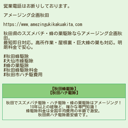
営業電話はお断りしております。
アメージング企画秋田
https://www.amezingukikakuakita.com
秋田県のスズメバチ・蜂の巣駆除ならアメージング企画秋
田。
最短即日対応。高所作業・屋根裏・巨大蜂の巣も対応。明
朗料金で安心。
#秋田蜂駆除
#大仙市蜂駆除
#蜂の巣駆除
#秋田蜂駆除料金
#秋田市ハチ駆費用
【秋田蜂駆除】
【秋田ハチ駆除】
秋田でスズメバチ駆除・ハチ駆除・蜂の巣駆除はアメージング！
10年以上の経験と、確かな専門知識！
蜂駆除料金は全国平均費用の半額で激安。
秋田県ハチ駆除最安値です。