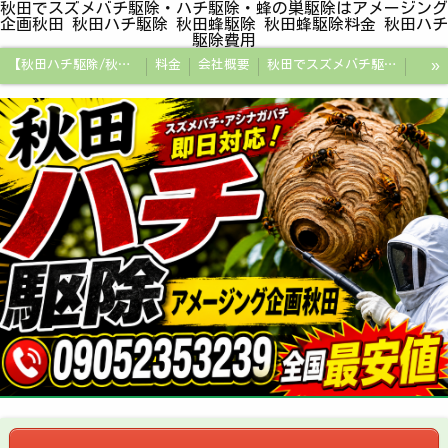
秋田でスズメバチ駆除・ハチ駆除・蜂の巣駆除はアメージング
企画秋田 秋田ハチ駆除 秋田蜂駆除 秋田蜂駆除料金 秋田ハチ
駆除費用
»
【秋田ハチ駆除/秋田蜂駆除/スズメバチの巣/ハチの巣専門プロ】
料金
会社概要
秋田でスズメバチ駆除・ハチ駆除・蜂の巣駆除はアメージング企画秋田
秋田県の蜂駆除料金・蜂の巣駆除の相場【全国平均と比較】
秋田探偵/秋田県浮気調査/秋田市万引きGメン
秋田便利屋アメージング企画秋田