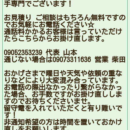
手専門でございます！
お見積り ご相談はもちろん無料ですの
でお気軽にお電話ください☆
通話料かかるお客様は言っていただけ
たらこちらからお掛け直します。
09052353239 代表 山本
通じない場合は09073311636 営業 柴田
おかげさまで曜日や天気や依頼の重な
りなどにより大変混み合っています。
お電話の際出なかったり繋がらなかっ
た場合、お手数ですがお掛け直ししま
すのでお待ちくださいませ。
留守電を入れていただくと有り難いで
す！
非通知希望の方は時間を置いておかけ
直しをお願いします。