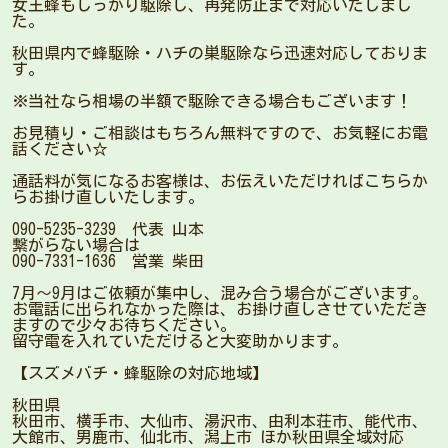
女王蜂もしっかり駆除し、再発防止まで対応いたしまし
た。
秋田県内で蜂駆除・ハチの巣駆除なら迅速対応しておりま
す。
※当社なら相場の半額で駆除できる場合もございます！
お見積り・ご相談はもちろん無料ですので、お気軽にお電
話ください☆
通話料が気になるお客様は、お伝えいただければこちらか
らお掛け直しいたします。
090-5235-3239 代表 山本
繋がらない場合は
090-7331-1636 営業 柴田
7月〜9月はご依頼が集中し、混み合う場合がございます。
お電話に出られなかった際は、お掛け直しさせていただき
ますので少々お待ちください。
留守電を入れていただけると大変助かります。
【スズメバチ・蜂駆除の対応地域】
秋田県
秋田市、横手市、大仙市、湯沢市、由利本荘市、能代市、
大館市、男鹿市、仙北市、潟上市 ほか秋田県全域対応