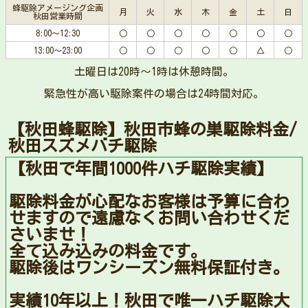
蜂駆除アメージング企画
月
火
水
木
金
土
日
秋田営業時間
8:00～12:30
○
○
○
○
○
○
○
13:00～23:00
○
○
○
○
○
△
○
土曜日は20時〜1時は休憩時間。
緊急性が高い駆除案件の場合は24時間対応。
【秋田蜂駆除】秋田市蜂の巣駆除料金/
秋田スズメバチ駆除
【秋田で年間1000件ハチ駆除実績】
駆除料金が心配なお客様は予算に合わ
せますので遠慮なくお問い合わせくだ
さいませ！
全て込み込みの料金です。
駆除後はワンシーズン無料保証付き。
実績10年以上！秋田で唯一ハチ駆除大