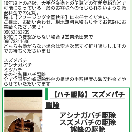
10年以上の経験、大手企業様との予算での年間契約などで
可能になっている一般のお客様への信じられないような激
安料金での定期。
是非【アメージング企画秋田】にお任せください。
ご相談、お問い合わせ、現地無料見積もり全てお気軽にお
電話くださいませ⭐︎
09052353239
多忙につき繋がらない場合は営業柴田まで
09073311636
どちらも繋がらない場合は空き次第すぐ折り返ししますの
でお待ちくださいませ！
スズメバチ
アシナガバチ
ミツバチ
その他各種ハチ駆除
全て全国平均蜂駆除料金の相場の半額程度の激安料金でや
らせていただいてます！
【ハチ駆除】スズメバチ
駆除
アシナガバチ駆除
スズメバチの駆除
熊蜂の駆除