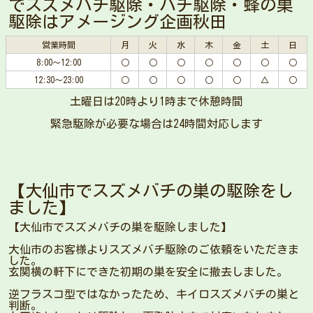
でスズメバチ駆除・ハチ駆除・蜂の巣
駆除はアメージング企画秋田
営業時間
月
火
水
木
金
土
日
8:00～12:00
○
○
○
○
○
○
○
12:30～23:00
○
○
○
○
○
△
○
土曜日は20時より1時まで休憩時間
緊急駆除が必要な場合は24時間対応します
【大仙市でスズメバチの巣の駆除をし
ました】
【大仙市でスズメバチの巣を駆除しました】
大仙市のお客様よりスズメバチ駆除のご依頼をいただきま
した。
玄関横の軒下にできた初期の巣を安全に撤去しました。
逆フラスコ型ではなかったため、キイロスズメバチの巣と
判断。