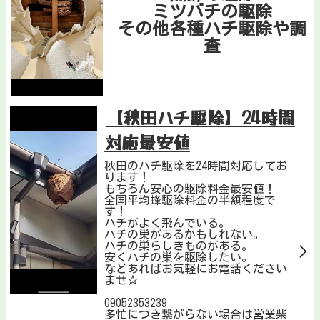
ミツバチの駆除
その他各種ハチ駆除や調
査
【秋田ハチ駆除】24時間
対応最安値
秋田のハチ駆除を24時間対応してお
ります！
もちろん安心の駆除料金最安値！
全国平均蜂駆除料金の半額程度で
す！
ハチがよく飛んでいる。
ハチの巣があるかもしれない。
ハチの巣らしきものがある。
安くハチの巣を駆除したい。
などあればお気軽にお電話ください
ませ☆
09052353239
多忙につき繋がらない場合は営業柴