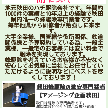
田】について
地元秋田のハチ駆除会社です。年間約
1000件の実績と10年以上の経験で秋田
県内唯一の蜂駆除専門業者です。
毎年他県から研修者が勉強しに来ま
す。
大手企業様、国管轄や役所関係、鉄道
関係様と予算契約している為、一般企
業様、一般宅のお客様には安い料金で
駆除を実現しております。
蜂駆除を考えているお客様が不安なく
安心してお気軽に当社にお任せしてい
ただけるように説明などにベストを尽
くしております！
秋田蜂駆除の激安専門業者
【アメージング企画秋田】
秋田蜂駆除の専門業者です。
年間実践1000件と確かな専門知識！