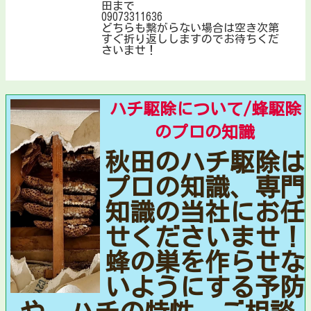
田まで
09073311636
どちらも繋がらない場合は空き次第
すぐ折り返ししますのでお待ちくだ
さいませ！
ハチ駆除について/蜂駆除
のプロの知識
秋田のハチ駆除は
プロの知識、専門
知識の当社にお任
せくださいませ！
蜂の巣を作らせな
いようにする予防