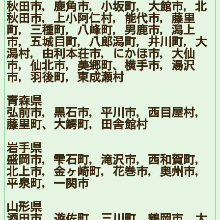
秋田市，鹿角市，小坂町，大館市，北
秋田市，上小阿仁村，能代市，藤里
町，三種町，八峰町，男鹿市，潟上
市，五城目町，八郎潟町，井川町，大
潟村，由利本荘市，にかほ市，大仙
市，仙北市，美郷町、横手市，湯沢
市，羽後町，東成瀬村
青森県
弘前市，黒石市，平川市，西目屋村，
藤里町、大鰐町，田舎館村
岩手県
盛岡市，雫石町，滝沢市，西和賀町，
北上市，金ヶ崎町，花巻市，奥州市，
平泉町，一関市
山形県
酒田市，遊佐町，三川町，鶴岡市，大