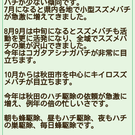
バチが少ない傾向です。
7月になると県内各地で小型スズメバチ
が急激に増えてきました。
8月9月は中旬になるとスズメバチも活
動を更に活発になり、全域でスズメバ
チの巣が沢山できました。
今年はコガタアシナガバチが非常に目
立ちます。
10月からは秋田市を中心にキイロスズ
メバチが目立ちます。
今年は秋田のハチ駆除の依頼が急激に
増え、例年の倍の忙しいさです。
朝も蜂駆除、昼もハチ駆除、夜もハチ
の巣駆除、毎日蜂駆除です。