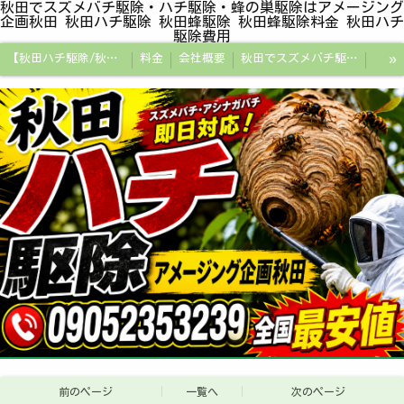
秋田でスズメバチ駆除・ハチ駆除・蜂の巣駆除はアメージング
企画秋田 秋田ハチ駆除 秋田蜂駆除 秋田蜂駆除料金 秋田ハチ
駆除費用
»
【秋田ハチ駆除/秋田蜂駆除/スズメバチの巣/ハチの巣専門プロ】
料金
会社概要
秋田でスズメバチ駆除・ハチ駆除・蜂の巣駆除はアメージング企画秋田
秋田県の蜂駆除料金・蜂の巣駆除の相場【全国平均と比較】
秋田探偵/秋田県浮気調査/秋田市万引きGメン
秋田便利屋アメージング企画秋田
前のページ
一覧へ
次のページ