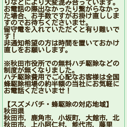
りなどにより大変混み合っています。
お電話の際出なかったり繋がらなかっ
た場合、お手数ですがお掛け直ししま
すのでお待ちくださいませ。
留守電を入れていただくと有り難いで
す！
非通知希望の方は時間を置いておかけ
直しをお願いします。
※秋田市役所での無料ハチ駆除などの
制度が無くなりました。
ハチ駆除費用でご心配なお客様は全国
蜂駆除相場の約半額の当社にお気軽に
お電話くださいませ！
【スズメバチ・蜂駆除の対応地域】
秋田県
秋田市，鹿角市，小坂町，大館市，北
秋田市，上小阿仁村，能代市，藤里