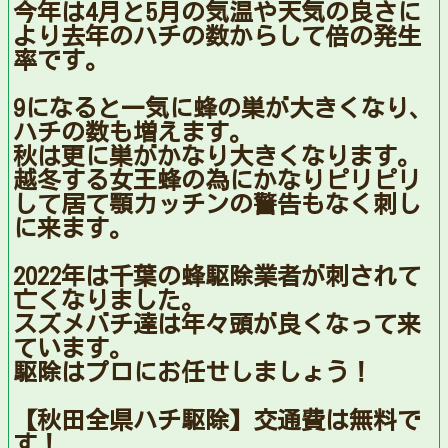
今年は4月と5月の気温や天気の良さに
より去年のハチの数からして倍の発生
率です。
9になると一気に蜂の巣が大きくなり、
ハチの数も増えます。
秋は更に巣がかなり大きくなります。
越冬する女王蜂の為にかなりピリピリ
して居て顎カッチンの警告もなく刺し
に来ます。
2022年は千葉の蜂駆除業者が刺されて
亡くなりました。
スズメバチ達は年々頭が良くなって来
ています。
駆除はプロにお任せしましょう！
【秋田全県ハチ駆除】交通費は無料で
す！