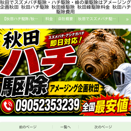
秋田でスズメバチ駆除・ハチ駆除・蜂の巣駆除はアメージング
企画秋田 秋田ハチ駆除 秋田蜂駆除 秋田蜂駆除料金 秋田ハチ
駆除費用
»
【秋田ハチ駆除/秋田蜂駆除/スズメバチの巣/ハチの巣専門プロ】
料金
会社概要
秋田でスズメバチ駆除・ハチ駆除・蜂の巣駆除はアメージング企画秋田
秋田県の蜂駆除料金・蜂の巣駆除の相場【全国平均と比較】
秋田探偵/秋田県浮気調査/秋田市万引きGメン
秋田便利屋アメージング企画秋田
前のページ
一覧へ
次のページ