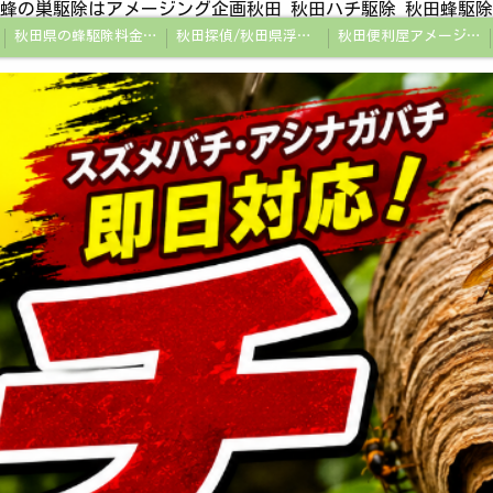
蜂の巣駆除はアメージング企画秋田 秋田ハチ駆除 秋田蜂駆除
秋田県の蜂駆除料金・蜂の巣駆除の相場【全国平均と比較】
秋田探偵/秋田県浮気調査/秋田市万引きGメン
秋田便利屋アメージング企画秋田