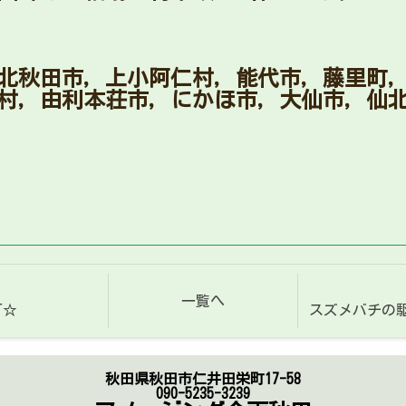
北秋田市，上小阿仁村，能代市，藤里町
村，由利本荘市，にかほ市，大仙市，仙
一覧へ
可☆
スズメバチの駆
秋田県秋田市仁井田栄町17-58
090-5235-3239