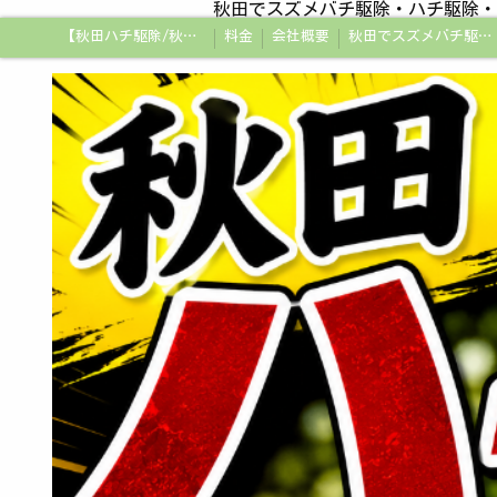
秋田でスズメバチ駆除・ハチ駆除・
【秋田ハチ駆除/秋田蜂駆除/スズメバチの巣/ハチの巣専門プロ】
料金
会社概要
秋田でスズメバチ駆除・ハチ駆除・蜂の巣駆除はアメージング企画秋田