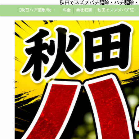
秋田でスズメバチ駆除・ハチ駆除・
【秋田ハチ駆除/秋田蜂駆除/スズメバチの巣/ハチの巣専門プロ】
料金
会社概要
秋田でスズメバチ駆除・ハチ駆除・蜂の巣駆除はアメージング企画秋田