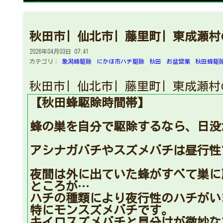
秋田市| 仙北市| 藤里町| 東成瀬
2026年04月03日 07:41
カテゴリ：
象潟蜂駆除
にかほ市ハチ駆除
秋田
お盆営業
秋田蜂駆
秋田市| 仙北市| 藤里町| 東成瀬
【秋田蜂駆除時間帯】
蜂の巣を自分で駆除するなら、日没
アシナガバチやスズメバチは昼行性
夜間は外に出ていた蜂がすべて巣に
ところが…
ハチの種類により夜行性のハチがい
特にモンスズメバチです。
キイロスズメバチと見分けが微妙な