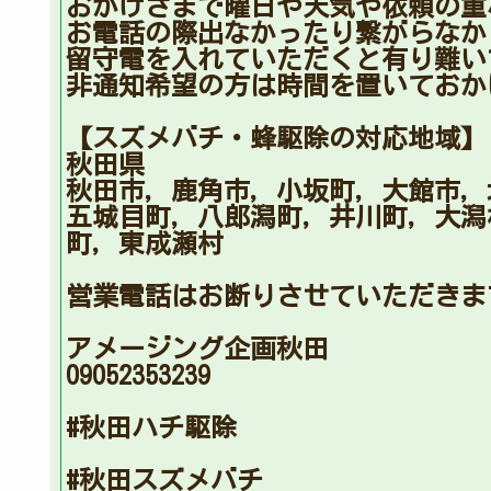
おかげさまで曜日や天気や依頼の重
お電話の際出なかったり繋がらなか
留守電を入れていただくと有り難い
非通知希望の方は時間を置いておか
【スズメバチ・蜂駆除の対応地域】
秋田県
秋田市，鹿角市，小坂町，大館市，
五城目町，八郎潟町，井川町，大潟
町，東成瀬村
営業電話はお断りさせていただきま
アメージング企画秋田
09052353239
#秋田ハチ駆除
#秋田スズメバチ