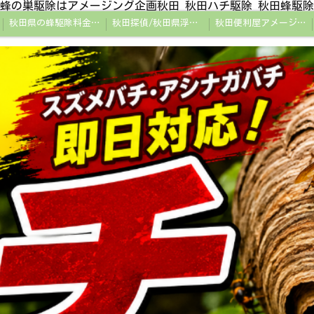
蜂の巣駆除はアメージング企画秋田 秋田ハチ駆除 秋田蜂駆除
秋田県の蜂駆除料金・蜂の巣駆除の相場【全国平均と比較】
秋田探偵/秋田県浮気調査/秋田市万引きGメン
秋田便利屋アメージング企画秋田