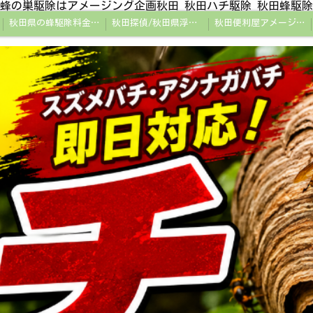
蜂の巣駆除はアメージング企画秋田 秋田ハチ駆除 秋田蜂駆除
秋田県の蜂駆除料金・蜂の巣駆除の相場【全国平均と比較】
秋田探偵/秋田県浮気調査/秋田市万引きGメン
秋田便利屋アメージング企画秋田