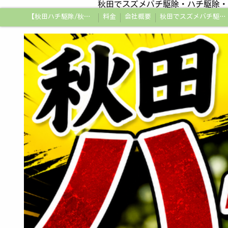
秋田でスズメバチ駆除・ハチ駆除・
【秋田ハチ駆除/秋田蜂駆除/スズメバチの巣/ハチの巣専門プロ】
料金
会社概要
秋田でスズメバチ駆除・ハチ駆除・蜂の巣駆除はアメージング企画秋田