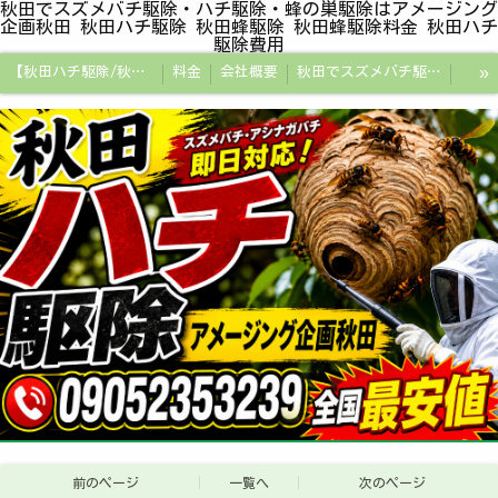
秋田でスズメバチ駆除・ハチ駆除・蜂の巣駆除はアメージング
企画秋田 秋田ハチ駆除 秋田蜂駆除 秋田蜂駆除料金 秋田ハチ
駆除費用
»
【秋田ハチ駆除/秋田蜂駆除/スズメバチの巣/ハチの巣専門プロ】
料金
会社概要
秋田でスズメバチ駆除・ハチ駆除・蜂の巣駆除はアメージング企画秋田
秋田県の蜂駆除料金・蜂の巣駆除の相場【全国平均と比較】
秋田探偵/秋田県浮気調査/秋田市万引きGメン
秋田便利屋アメージング企画秋田
前のページ
一覧へ
次のページ