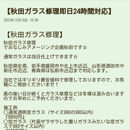
【秋田ガラス修理即日24時間対応】
2022年12月18日 16:08
【秋田ガラス修理】
秋田ガラス修理
でおなじみアメージング企画秋田です☆
通常ガラスは当日仕上げできます☆
秋田県全県、岩手県盛岡市や北上市近辺、山形県酒田市や
新庄市近辺、青森県は弘前市近辺まで対応します。
当社ではギリギリ最安値料で修理しておりますので、お気
軽にご相談くださいませ！
風の強い日が続くとガラス修理などは冬場は混み合います
のでお早めにご予約くださいませ。
施工例
○通常透明窓ガラス（サイズ980の980以内）
『9800円』
○型ガラス（片面ザラザラした曇りガラスみたいな窓ガラ
スで980サイズ以内）