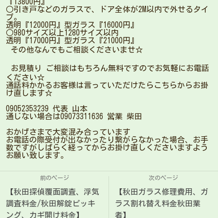
『13800円』
○引き戸などのガラスで、ドア全体が2M以内で外せるタイ
プ。
透明『12000円』型ガラス『16000円』
○980サイズ以上1280サイズ以内
透明『17000円』型ガラス『21000円』
その他なんでもご相談くださいませ☆
お見積り ご相談はもちろん無料ですのでお気軽にお電話
ください☆
通話料かかるお客様は言っていただけたらこちらからお掛
け直します☆
09052353239 代表 山本
通じない場合は09073311636 営業 柴田
おかげさまで大変混み合っています
お電話の際受付が出なかったり繋がらなかった場合、お手
数ですがしばらく経ってからお掛け直しくださいますよう
お願い致します。
前のページ
次のページ
【秋田探偵覆面調査、浮気
【秋田ガラス修理費用、ガ
調査料金/秋田解錠ピッキ
ラス割れ替え料金秋田業
ング、カギ開け料金】
者】