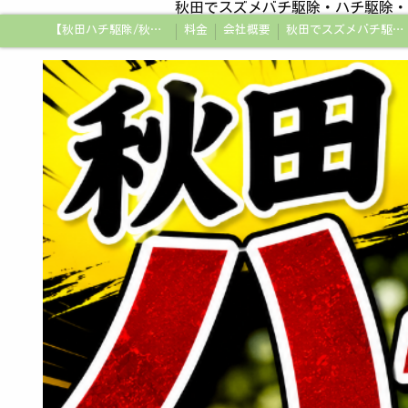
秋田でスズメバチ駆除・ハチ駆除・
【秋田ハチ駆除/秋田蜂駆除/スズメバチの巣/ハチの巣専門プロ】
料金
会社概要
秋田でスズメバチ駆除・ハチ駆除・蜂の巣駆除はアメージング企画秋田