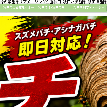
蜂の巣駆除はアメージング企画秋田 秋田ハチ駆除 秋田蜂駆除
秋田県の蜂駆除料金・蜂の巣駆除の相場【全国平均と比較】
秋田探偵/秋田県浮気調査/秋田市万引きGメン
秋田便利屋アメージング企画秋田