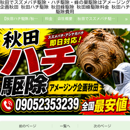
秋田でスズメバチ駆除・ハチ駆除・蜂の巣駆除はアメージング
企画秋田 秋田ハチ駆除 秋田蜂駆除 秋田蜂駆除料金 秋田ハチ
駆除費用
»
【秋田ハチ駆除/秋田蜂駆除/スズメバチの巣/ハチの巣専門プロ】
料金
会社概要
秋田でスズメバチ駆除・ハチ駆除・蜂の巣駆除はアメージング企画秋田
秋田県の蜂駆除料金・蜂の巣駆除の相場【全国平均と比較】
秋田探偵/秋田県浮気調査/秋田市万引きGメン
秋田便利屋アメージング企画秋田
前のページ
一覧へ
次のページ