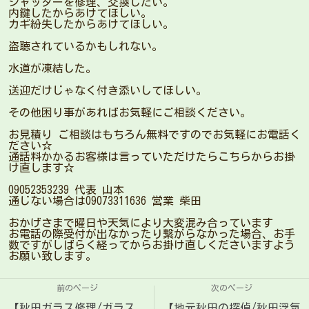
シャッターを修理、交換したい。
内鍵したからあけてほしい。
カギ紛失したからあけてほしい。
盗聴されているかもしれない。
水道が凍結した。
送迎だけじゃなく付き添いしてほしい。
その他困り事があればお気軽にご相談ください。
お見積り ご相談はもちろん無料ですのでお気軽にお電話く
ださい☆
通話料かかるお客様は言っていただけたらこちらからお掛
け直します☆
09052353239 代表 山本
通じない場合は09073311636 営業 柴田
おかげさまで曜日や天気により大変混み合っています
お電話の際受付が出なかったり繋がらなかった場合、お手
数ですがしばらく経ってからお掛け直しくださいますよう
お願い致します。
前のページ
次のページ
【秋田ガラス修理/ガラス
【地元秋田の探偵/秋田浮気