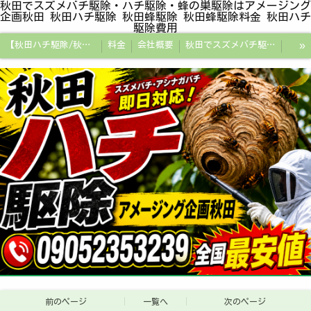
秋田でスズメバチ駆除・ハチ駆除・蜂の巣駆除はアメージング
企画秋田 秋田ハチ駆除 秋田蜂駆除 秋田蜂駆除料金 秋田ハチ
駆除費用
»
【秋田ハチ駆除/秋田蜂駆除/スズメバチの巣/ハチの巣専門プロ】
料金
会社概要
秋田でスズメバチ駆除・ハチ駆除・蜂の巣駆除はアメージング企画秋田
秋田県の蜂駆除料金・蜂の巣駆除の相場【全国平均と比較】
秋田探偵/秋田県浮気調査/秋田市万引きGメン
秋田便利屋アメージング企画秋田
前のページ
一覧へ
次のページ