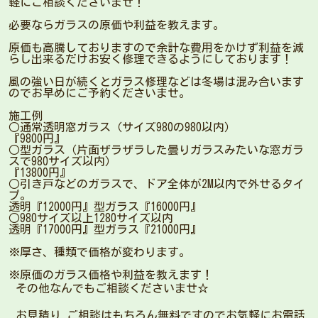
軽にご相談くださいませ！
必要ならガラスの原価や利益を教えます。
原価も高騰しておりますので余計な費用をかけず利益を減
らし出来るだけお安く修理できるようにしております！
風の強い日が続くとガラス修理などは冬場は混み合います
のでお早めにご予約くださいませ。
施工例
○通常透明窓ガラス（サイズ980の980以内）
『9800円』
○型ガラス（片面ザラザラした曇りガラスみたいな窓ガラ
スで980サイズ以内）
『13800円』
○引き戸などのガラスで、ドア全体が2M以内で外せるタイ
プ。
透明『12000円』型ガラス『16000円』
○980サイズ以上1280サイズ以内
透明『17000円』型ガラス『21000円』
※厚さ、種類で価格が変わります。
※原価のガラス価格や利益を教えます！
その他なんでもご相談くださいませ☆
お見積り ご相談はもちろん無料ですのでお気軽にお電話