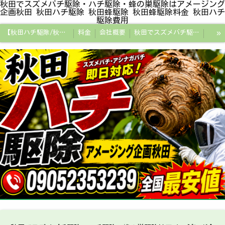
秋田でスズメバチ駆除・ハチ駆除・蜂の巣駆除はアメージング
企画秋田 秋田ハチ駆除 秋田蜂駆除 秋田蜂駆除料金 秋田ハチ
駆除費用
»
【秋田ハチ駆除/秋田蜂駆除/スズメバチの巣/ハチの巣専門プロ】
料金
会社概要
秋田でスズメバチ駆除・ハチ駆除・蜂の巣駆除はアメージング企画秋田
秋田県の蜂駆除料金・蜂の巣駆除の相場【全国平均と比較】
秋田探偵/秋田県浮気調査/秋田市万引きGメン
秋田便利屋アメージング企画秋田