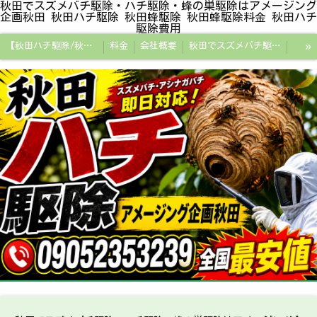
秋田でスズメバチ駆除・ハチ駆除・蜂の巣駆除はアメージング
企画秋田 秋田ハチ駆除 秋田蜂駆除 秋田蜂駆除料金 秋田ハチ
駆除費用
»
【秋田ハチ駆除/秋田蜂駆除/スズメバチの巣/ハチの巣専門プロ】
料金
会社概要
秋田でスズメバチ駆除・ハチ駆除・蜂の巣駆除はアメージング企画秋田
秋田県の蜂駆除料金・蜂の巣駆除の相場【全国平均と比較】
秋田探偵/秋田県浮気調査/秋田市万引きGメン
秋田便利屋アメージング企画秋田