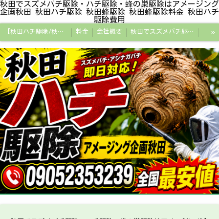
秋田でスズメバチ駆除・ハチ駆除・蜂の巣駆除はアメージング
企画秋田 秋田ハチ駆除 秋田蜂駆除 秋田蜂駆除料金 秋田ハチ
駆除費用
»
【秋田ハチ駆除/秋田蜂駆除/スズメバチの巣/ハチの巣専門プロ】
料金
会社概要
秋田でスズメバチ駆除・ハチ駆除・蜂の巣駆除はアメージング企画秋田
秋田県の蜂駆除料金・蜂の巣駆除の相場【全国平均と比較】
秋田探偵/秋田県浮気調査/秋田市万引きGメン
秋田便利屋アメージング企画秋田