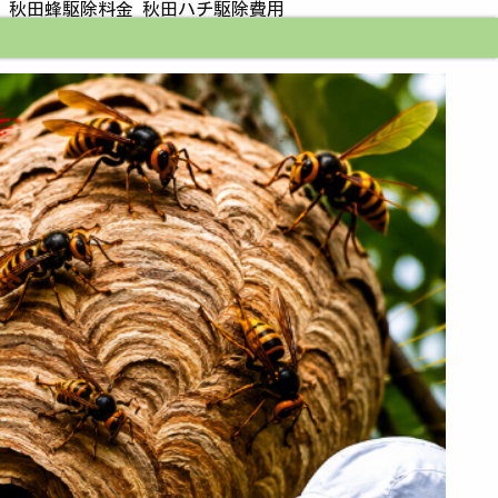
 秋田蜂駆除料金 秋田ハチ駆除費用