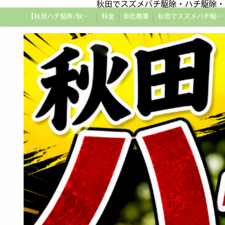
秋田でスズメバチ駆除・ハチ駆除・
【秋田ハチ駆除/秋田蜂駆除/スズメバチの巣/ハチの巣専門プロ】
料金
会社概要
秋田でスズメバチ駆除・ハチ駆除・蜂の巣駆除はアメージング企画秋田