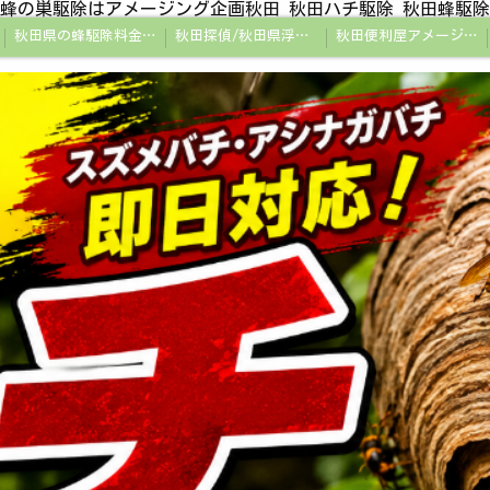
蜂の巣駆除はアメージング企画秋田 秋田ハチ駆除 秋田蜂駆除
秋田県の蜂駆除料金・蜂の巣駆除の相場【全国平均と比較】
秋田探偵/秋田県浮気調査/秋田市万引きGメン
秋田便利屋アメージング企画秋田