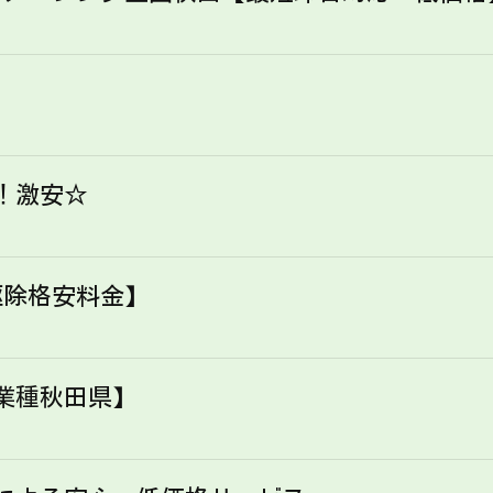
！激安☆
駆除格安料金】
業種秋田県】