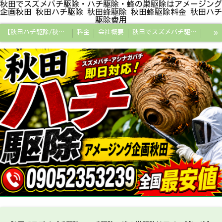
秋田でスズメバチ駆除・ハチ駆除・蜂の巣駆除はアメージング
企画秋田 秋田ハチ駆除 秋田蜂駆除 秋田蜂駆除料金 秋田ハチ
駆除費用
»
【秋田ハチ駆除/秋田蜂駆除/スズメバチの巣/ハチの巣専門プロ】
料金
会社概要
秋田でスズメバチ駆除・ハチ駆除・蜂の巣駆除はアメージング企画秋田
秋田県の蜂駆除料金・蜂の巣駆除の相場【全国平均と比較】
秋田探偵/秋田県浮気調査/秋田市万引きGメン
秋田便利屋アメージング企画秋田