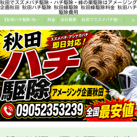
秋田でスズメバチ駆除・ハチ駆除・蜂の巣駆除はアメージング
企画秋田 秋田ハチ駆除 秋田蜂駆除 秋田蜂駆除料金 秋田ハチ
駆除費用
»
【秋田ハチ駆除/秋田蜂駆除/スズメバチの巣/ハチの巣専門プロ】
料金
会社概要
秋田でスズメバチ駆除・ハチ駆除・蜂の巣駆除はアメージング企画秋田
秋田県の蜂駆除料金・蜂の巣駆除の相場【全国平均と比較】
秋田探偵/秋田県浮気調査/秋田市万引きGメン
秋田便利屋アメージング企画秋田