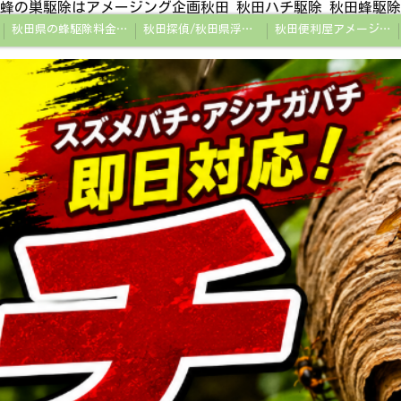
蜂の巣駆除はアメージング企画秋田 秋田ハチ駆除 秋田蜂駆除
秋田県の蜂駆除料金・蜂の巣駆除の相場【全国平均と比較】
秋田探偵/秋田県浮気調査/秋田市万引きGメン
秋田便利屋アメージング企画秋田