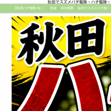
秋田でスズメバチ駆除・ハチ駆除・
【秋田ハチ駆除/秋田蜂駆除/スズメバチの巣/ハチの巣専門プロ】
料金
会社概要
秋田でスズメバチ駆除・ハチ駆除・蜂の巣駆除はアメージング企画秋田