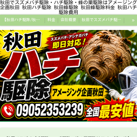
秋田でスズメバチ駆除・ハチ駆除・蜂の巣駆除はアメージング
企画秋田 秋田ハチ駆除 秋田蜂駆除 秋田蜂駆除料金 秋田ハチ
駆除費用
»
【秋田ハチ駆除/秋田蜂駆除/スズメバチの巣/ハチの巣専門プロ】
料金
会社概要
秋田でスズメバチ駆除・ハチ駆除・蜂の巣駆除はアメージング企画秋田
秋田県の蜂駆除料金・蜂の巣駆除の相場【全国平均と比較】
秋田探偵/秋田県浮気調査/秋田市万引きGメン
秋田便利屋アメージング企画秋田