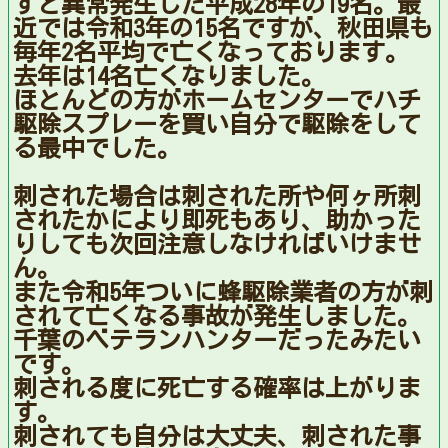
すと異常発生した平成28年の19名。最
近では令和3年の15名ですが、秋田県も
毎年2名平均で亡くなっております。
去年は14名亡くなりました。
ほとんどの方がホームセンターでハチ
駆除スプレーを買い自分で駆除をして
る最中でした。
刺された場合は刺された所や何ヶ所刺
されたかにより即死もあり、助かった
りしても次回注意しなければいけませ
ん。
また令和5年ついに蜂駆除業者の方が刺
されて亡くなる事故が発生しました。
千葉のベテランハンターだったみたい
です。
刺される度に死亡する確率は上がりま
す。
刺されても自分は大丈夫、刺された事