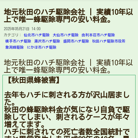
地元秋田のハチ駆除会社 | 実績10年以
上で唯一蜂駆除専門の安い料金。
2025年05月21日 14:00
カテゴリ：
仙北市ハチ駆除
大仙市ハチ駆除
由利本荘市ハチ駆除
横手市ハチ駆除
湯沢市ハチ駆除
盛岡市ハチ駆除
秋田ハチ駆除市役所
象潟蜂駆除
にかほ市ハチ駆除
地元秋田のハチ駆除会社 | 実績10年以
上で唯一蜂駆除専門の安い料金。
【秋田県蜂被害】
去年もハチに刺される方が沢山居まし
た。
秋田の蜂駆除料金が気になり自負で駆
除してしまい、刺されるケースが年々
増えてます。
ハチに刺されての死亡者数全国統計で