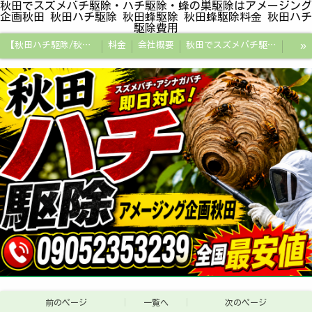
秋田でスズメバチ駆除・ハチ駆除・蜂の巣駆除はアメージング
企画秋田 秋田ハチ駆除 秋田蜂駆除 秋田蜂駆除料金 秋田ハチ
駆除費用
»
【秋田ハチ駆除/秋田蜂駆除/スズメバチの巣/ハチの巣専門プロ】
料金
会社概要
秋田でスズメバチ駆除・ハチ駆除・蜂の巣駆除はアメージング企画秋田
秋田県の蜂駆除料金・蜂の巣駆除の相場【全国平均と比較】
秋田探偵/秋田県浮気調査/秋田市万引きGメン
秋田便利屋アメージング企画秋田
前のページ
一覧へ
次のページ