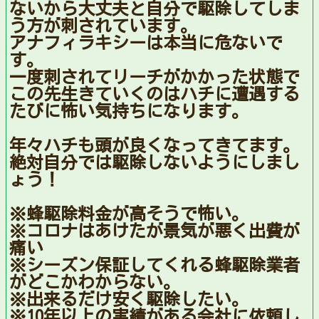
ないから大丈夫と自分で駆除してしま
う方が刺されています。
アナフィラキシーは本当に危ないで
す。
一度刺されてリーチがかかった状態で
この先生きていくのはハチに遭遇する
たびに怖い気持ちになります。
年々ハチも頭が良くなってきてます。
絶対自分では駆除しないようにしまし
ょう！
※蜂駆除料金が高そうで怖い。
※コロナはあけたが景気が悪く出費が
痛い
※シーズン保証してくれる蜂駆除業者
がどこかわからない。
※出来るだけ安く駆除したい。
※10年以上の実績がある会社に依頼し