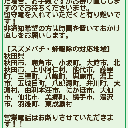
た場合、お手数ですがお掛け直ししま
すのでお待ちくださいませ。
留守電を入れていただくと有り難いで
す！
非通知希望の方は時間を置いておかけ
直しをお願いします。
【スズメバチ・蜂駆除の対応地域】
秋田県
秋田市，鹿角市，小坂町，大館市，北
秋田市，上小阿仁村，能代市，藤里
町，三種町，八峰町，男鹿市，潟上
市，五城目町，八郎潟町，井川町，大
潟村，由利本荘市，にかほ市，大仙
市，仙北市，美郷町、横手市，湯沢
市，羽後町，東成瀬村
営業電話はお断りさせていただきま
す！！