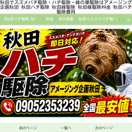
秋田でスズメバチ駆除・ハチ駆除・蜂の巣駆除はアメージング
企画秋田 秋田ハチ駆除 秋田蜂駆除 秋田蜂駆除料金 秋田ハチ
駆除費用
»
【秋田ハチ駆除/秋田蜂駆除/スズメバチの巣/ハチの巣専門プロ】
料金
会社概要
秋田でスズメバチ駆除・ハチ駆除・蜂の巣駆除はアメージング企画秋田
秋田県の蜂駆除料金・蜂の巣駆除の相場【全国平均と比較】
秋田探偵/秋田県浮気調査/秋田市万引きGメン
秋田便利屋アメージング企画秋田
前のページ
一覧へ
次のページ