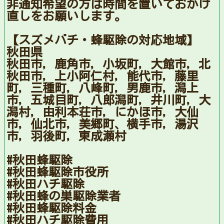
非通知希望の方は時間を置いておかけ
直しをお願いします。
【スズメバチ・蜂駆除の対応地域】
秋田県
秋田市，鹿角市，小坂町，大館市，北
秋田市，上小阿仁村，能代市，藤里
町，三種町，八峰町，男鹿市，潟上
市，五城目町，八郎潟町，井川町，大
潟村，由利本荘市，にかほ市，大仙
市，仙北市，美郷町、横手市，湯沢
市，羽後町，東成瀬村
#秋田蜂駆除
#秋田蜂駆除市役所
#秋田ハチ駆除
#秋田蜂の巣駆除業者
#秋田蜂駆除料金
#秋田ハチ駆除費用