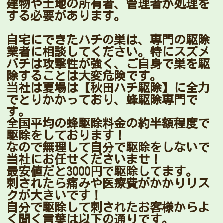
建物や土地の所有者、管理者が処理を
する必要があります。
自宅にできたハチの巣は、専門の駆除
業者に相談してください。特にスズメ
バチは攻撃性が強く、ご自身で巣を駆
除することは大変危険です。
当社は夏場は【秋田ハチ駆除】に全力
でとりかかっており、蜂駆除専門で
す。
全国平均の蜂駆除料金の約半額程度で
駆除をしております！
なので無理して自分で駆除をしないで
当社にお任せくださいませ！
最安値だと3000円で駆除してます。
刺されたら痛みや医療費がかかりリス
クが大きいです！
自分で駆除して刺されたお客様からよ
く聞く言葉は以下の通りです。