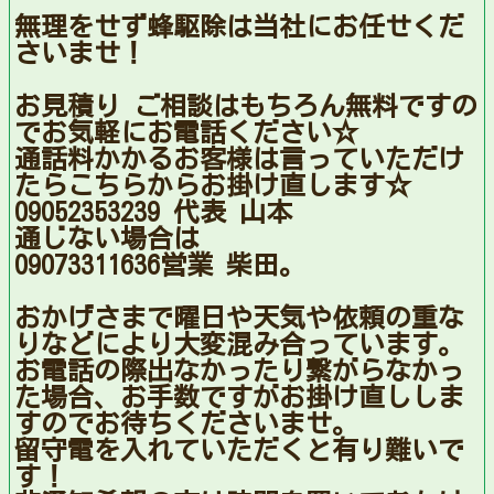
無理をせず蜂駆除は当社にお任せくだ
さいませ！
お見積り ご相談はもちろん無料ですの
でお気軽にお電話ください☆
通話料かかるお客様は言っていただけ
たらこちらからお掛け直します☆
09052353239 代表 山本
通じない場合は
09073311636営業 柴田。
おかげさまで曜日や天気や依頼の重な
りなどにより大変混み合っています。
お電話の際出なかったり繋がらなかっ
た場合、お手数ですがお掛け直ししま
すのでお待ちくださいませ。
留守電を入れていただくと有り難いで
す！