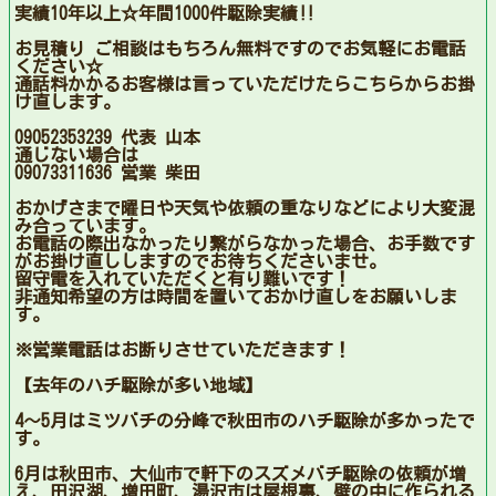
実績10年以上☆年間1000件駆除実績‼︎
お見積り ご相談はもちろん無料ですのでお気軽にお電話
ください☆
通話料かかるお客様は言っていただけたらこちらからお掛
け直します。
09052353239 代表 山本
通じない場合は
09073311636 営業 柴田
おかげさまで曜日や天気や依頼の重なりなどにより大変混
み合っています。
お電話の際出なかったり繋がらなかった場合、お手数です
がお掛け直ししますのでお待ちくださいませ。
留守電を入れていただくと有り難いです！
非通知希望の方は時間を置いておかけ直しをお願いしま
す。
※営業電話はお断りさせていただきます！
【去年のハチ駆除が多い地域】
4〜5月はミツバチの分峰で秋田市のハチ駆除が多かったで
す。
6月は秋田市、大仙市で軒下のスズメバチ駆除の依頼が増
え、田沢湖、増田町、湯沢市は屋根裏、壁の中に作られる