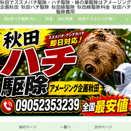
秋田でスズメバチ駆除・ハチ駆除・蜂の巣駆除はアメージング
企画秋田 秋田ハチ駆除 秋田蜂駆除 秋田蜂駆除料金 秋田ハチ
駆除費用
»
【秋田ハチ駆除/秋田蜂駆除/スズメバチの巣/ハチの巣専門プロ】
料金
会社概要
秋田でスズメバチ駆除・ハチ駆除・蜂の巣駆除はアメージング企画秋田
秋田県の蜂駆除料金・蜂の巣駆除の相場【全国平均と比較】
秋田探偵/秋田県浮気調査/秋田市万引きGメン
秋田便利屋アメージング企画秋田
前のページ
一覧へ
次のページ