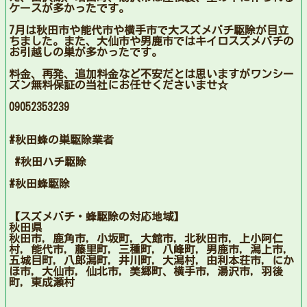
ケースが多かったです。
7月は秋田市や能代市や横手市で大スズメバチ駆除が目立
ちました。また、大仙市や男鹿市ではキイロスズメバチの
お引越しの巣が多かったです。
料金、再発、追加料金など不安だとは思いますがワンシー
ズン無料保証の当社にお任せくださいませ☆
09052353239
#秋田蜂の巣駆除業者
#秋田ハチ駆除
#秋田蜂駆除
【スズメバチ・蜂駆除の対応地域】
秋田県
秋田市，鹿角市，小坂町，大館市，北秋田市，上小阿仁
村，能代市，藤里町，三種町，八峰町，男鹿市，潟上市，
五城目町，八郎潟町，井川町，大潟村，由利本荘市，にか
ほ市，大仙市，仙北市，美郷町、横手市，湯沢市，羽後
町，東成瀬村