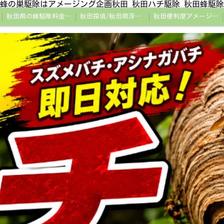
蜂の巣駆除はアメージング企画秋田 秋田ハチ駆除 秋田蜂駆除
秋田県の蜂駆除料金・蜂の巣駆除の相場【全国平均と比較】
秋田探偵/秋田県浮気調査/秋田市万引きGメン
秋田便利屋アメージング企画秋田