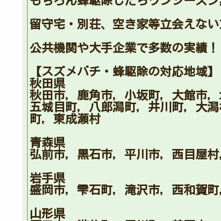
もちろん蜂駆除したらワンシーズン
留守宅・別荘、空き家等立会えない
公共機関や大手企業で多数の実績！
【スズメバチ・蜂駆除の対応地域】
秋田県
秋田市，鹿角市，小坂町，大館市，
五城目町，八郎潟町，井川町，大潟
町，東成瀬村
青森県
弘前市，黒石市，平川市，西目屋村
岩手県
盛岡市，雫石町，滝沢市，西和賀町
山形県