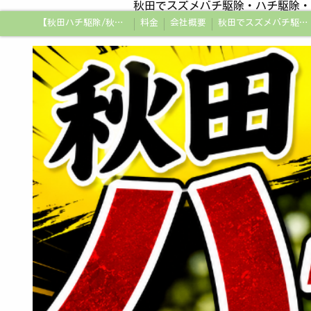
秋田でスズメバチ駆除・ハチ駆除・
【秋田ハチ駆除/秋田蜂駆除/スズメバチの巣/ハチの巣専門プロ】
料金
会社概要
秋田でスズメバチ駆除・ハチ駆除・蜂の巣駆除はアメージング企画秋田