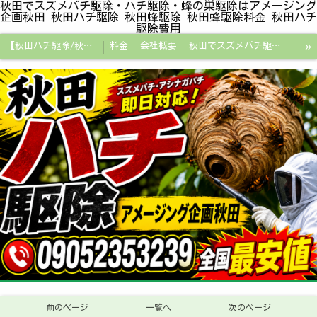
秋田でスズメバチ駆除・ハチ駆除・蜂の巣駆除はアメージング
企画秋田 秋田ハチ駆除 秋田蜂駆除 秋田蜂駆除料金 秋田ハチ
駆除費用
»
【秋田ハチ駆除/秋田蜂駆除/スズメバチの巣/ハチの巣専門プロ】
料金
会社概要
秋田でスズメバチ駆除・ハチ駆除・蜂の巣駆除はアメージング企画秋田
秋田県の蜂駆除料金・蜂の巣駆除の相場【全国平均と比較】
秋田探偵/秋田県浮気調査/秋田市万引きGメン
秋田便利屋アメージング企画秋田
前のページ
一覧へ
次のページ