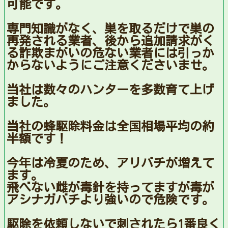
可能です。
専門知識がなく、巣を取るだけで巣の
再発される業者、後から追加請求がく
る詐欺まがいの危ない業者には引っか
からないようにご注意くださいませ。
当社は数々のハンターを多数育て上げ
ました。
当社の蜂駆除料金は全国相場平均の約
半額です！
今年は冷夏のため、アリバチが増えて
ます。
飛べない雌が毒針を持ってますが毒が
アシナガバチより強いので危険です。
駆除を依頼しないで刺されたら1番良く