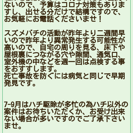
ないので、予算はコロナ対策もありま
すし、出せる分だけで結構ですので、
お気軽にお電話くださいませ！
スズメバチの活動が昨年より二週間早
いので昨年より異常発生する可能性が
高いので、自宅の周りを見る、床下や
屋根裏につながる穴や隙間、通気口、
室外機の中などを週一回は点検する事
をおすすします。
死亡事故を防ぐには病気と同じで早期
発見です。
7-9月はハチ駆除が多忙の為ハチ以外の
案件はお待ちいただくか、お受け出来
ない場合が多いですのでご了承下さい
ませ。