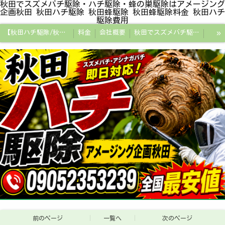
秋田でスズメバチ駆除・ハチ駆除・蜂の巣駆除はアメージング
企画秋田 秋田ハチ駆除 秋田蜂駆除 秋田蜂駆除料金 秋田ハチ
駆除費用
»
【秋田ハチ駆除/秋田蜂駆除/スズメバチの巣/ハチの巣専門プロ】
料金
会社概要
秋田でスズメバチ駆除・ハチ駆除・蜂の巣駆除はアメージング企画秋田
秋田県の蜂駆除料金・蜂の巣駆除の相場【全国平均と比較】
秋田探偵/秋田県浮気調査/秋田市万引きGメン
秋田便利屋アメージング企画秋田
前のページ
一覧へ
次のページ