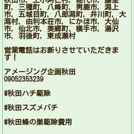
秋田市，上小阿仁村，能代市，藤里
町，三種町，八峰町，男鹿市，潟上
市，五城目町，八郎潟町，井川町，大
潟村，由利本荘市，にかほ市，大仙
市，仙北市，美郷町、横手市，湯沢
市，羽後町，東成瀬村
営業電話はお断りさせていただきま
す！
アメージング企画秋田
09052353239
#秋田ハチ駆除
#秋田スズメバチ
#秋田蜂の巣駆除費用