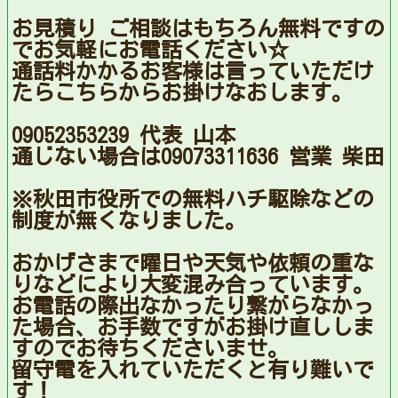
お見積り ご相談はもちろん無料ですの
でお気軽にお電話ください☆
通話料かかるお客様は言っていただけ
たらこちらからお掛けなおします。
09052353239 代表 山本
通じない場合は09073311636 営業 柴田
※秋田市役所での無料ハチ駆除などの
制度が無くなりました。
おかげさまで曜日や天気や依頼の重な
りなどにより大変混み合っています。
お電話の際出なかったり繋がらなかっ
た場合、お手数ですがお掛け直ししま
すのでお待ちくださいませ。
留守電を入れていただくと有り難いで
す！