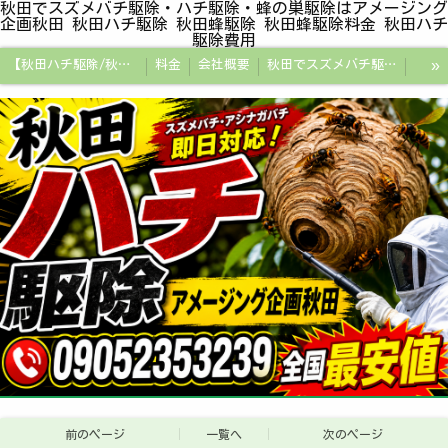
秋田でスズメバチ駆除・ハチ駆除・蜂の巣駆除はアメージング
企画秋田 秋田ハチ駆除 秋田蜂駆除 秋田蜂駆除料金 秋田ハチ
駆除費用
»
【秋田ハチ駆除/秋田蜂駆除/スズメバチの巣/ハチの巣専門プロ】
料金
会社概要
秋田でスズメバチ駆除・ハチ駆除・蜂の巣駆除はアメージング企画秋田
秋田県の蜂駆除料金・蜂の巣駆除の相場【全国平均と比較】
秋田探偵/秋田県浮気調査/秋田市万引きGメン
秋田便利屋アメージング企画秋田
前のページ
一覧へ
次のページ