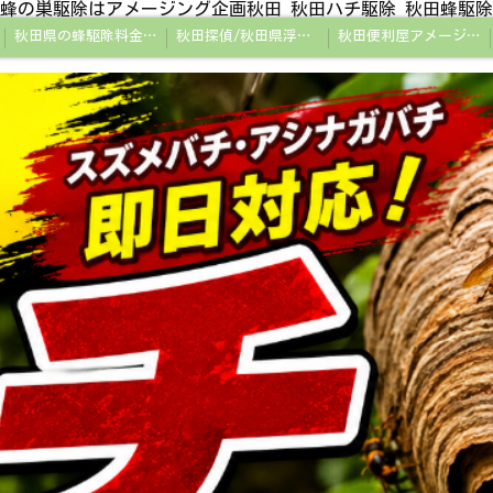
蜂の巣駆除はアメージング企画秋田 秋田ハチ駆除 秋田蜂駆除
秋田県の蜂駆除料金・蜂の巣駆除の相場【全国平均と比較】
秋田探偵/秋田県浮気調査/秋田市万引きGメン
秋田便利屋アメージング企画秋田