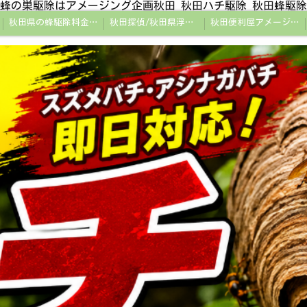
蜂の巣駆除はアメージング企画秋田 秋田ハチ駆除 秋田蜂駆除
秋田県の蜂駆除料金・蜂の巣駆除の相場【全国平均と比較】
秋田探偵/秋田県浮気調査/秋田市万引きGメン
秋田便利屋アメージング企画秋田