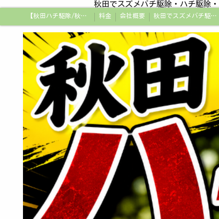
秋田でスズメバチ駆除・ハチ駆除・
【秋田ハチ駆除/秋田蜂駆除/スズメバチの巣/ハチの巣専門プロ】
料金
会社概要
秋田でスズメバチ駆除・ハチ駆除・蜂の巣駆除はアメージング企画秋田