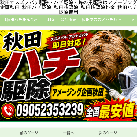
秋田でスズメバチ駆除・ハチ駆除・蜂の巣駆除はアメージング
企画秋田 秋田ハチ駆除 秋田蜂駆除 秋田蜂駆除料金 秋田ハチ
駆除費用
»
【秋田ハチ駆除/秋田蜂駆除/スズメバチの巣/ハチの巣専門プロ】
料金
会社概要
秋田でスズメバチ駆除・ハチ駆除・蜂の巣駆除はアメージング企画秋田
秋田県の蜂駆除料金・蜂の巣駆除の相場【全国平均と比較】
秋田探偵/秋田県浮気調査/秋田市万引きGメン
秋田便利屋アメージング企画秋田
前のページ
一覧へ
次のページ