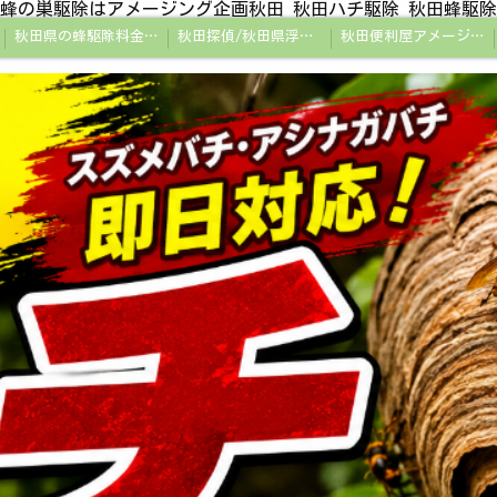
蜂の巣駆除はアメージング企画秋田 秋田ハチ駆除 秋田蜂駆除
秋田県の蜂駆除料金・蜂の巣駆除の相場【全国平均と比較】
秋田探偵/秋田県浮気調査/秋田市万引きGメン
秋田便利屋アメージング企画秋田