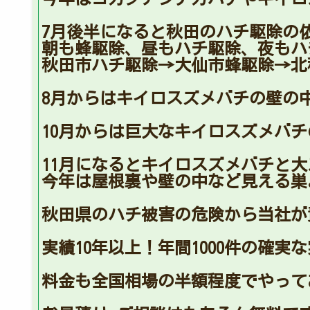
7月後半になると秋田のハチ駆除の
朝も蜂駆除、昼もハチ駆除、夜もハ
秋田市ハチ駆除→大仙市蜂駆除→北
8月からはキイロスズメバチの壁の
10月からは巨大なキイロスズメバ
11月になるとキイロスズメバチと
今年は屋根裏や壁の中など見える巣
秋田県のハチ被害の危険から当社が
実績10年以上！年間1000件の確
料金も全国相場の半額程度でやって