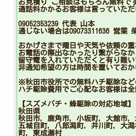
お見積り ご相談はもちろん無料で
通話料かかるお客様は言っていただ
09052353239 代表 山本
通じない場合は09073311636 営業 
おかげさまで曜日や天気や依頼の重
お電話の際出なかったり繋がらなか
留守電を入れていただくと有り難い
非通知希望の方は時間を置いておか
※秋田市役所での無料ハチ駆除な
ハチ駆除費用でご心配なお客様は全
【スズメバチ・蜂駆除の対応地域】
秋田県
秋田市，鹿角市，小坂町，大館市，
五城目町，八郎潟町，井川町，大潟
町，東成瀬村