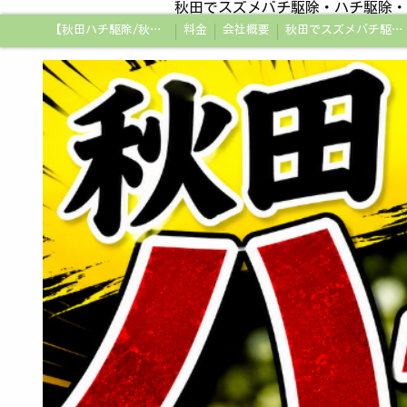
秋田でスズメバチ駆除・ハチ駆除・
【秋田ハチ駆除/秋田蜂駆除/スズメバチの巣/ハチの巣専門プロ】
料金
会社概要
秋田でスズメバチ駆除・ハチ駆除・蜂の巣駆除はアメージング企画秋田