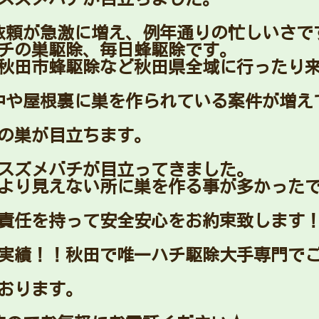
依頼が急激に増え、例年通りの忙しいさで
チの巣駆除、毎日蜂駆除です。
秋田市蜂駆除など秋田県全域に行ったり
中や屋根裏に巣を作られている案件が増え
チの巣が目立ちます。
大スズメバチが目立ってきました。
より見えない所に巣を作る事が多かった
責任を持って安全安心をお約束致します
実な実績！！秋田で唯一ハチ駆除大手専門で
おります。