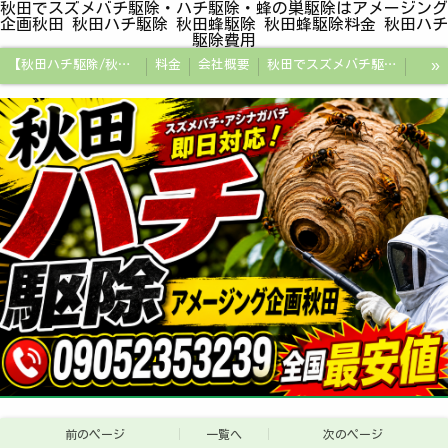
秋田でスズメバチ駆除・ハチ駆除・蜂の巣駆除はアメージング
企画秋田 秋田ハチ駆除 秋田蜂駆除 秋田蜂駆除料金 秋田ハチ
駆除費用
»
【秋田ハチ駆除/秋田蜂駆除/スズメバチの巣/ハチの巣専門プロ】
料金
会社概要
秋田でスズメバチ駆除・ハチ駆除・蜂の巣駆除はアメージング企画秋田
秋田県の蜂駆除料金・蜂の巣駆除の相場【全国平均と比較】
秋田探偵/秋田県浮気調査/秋田市万引きGメン
秋田便利屋アメージング企画秋田
前のページ
一覧へ
次のページ