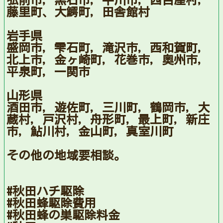
弘前市，黒石市，平川市，西目屋村，
藤里町、大鰐町，田舎館村
岩手県
盛岡市，雫石町，滝沢市，西和賀町，
北上市，金ヶ崎町，花巻市，奥州市，
平泉町，一関市
山形県
酒田市，遊佐町，三川町，鶴岡市，大
蔵村，戸沢村，舟形町，最上町，新庄
市，鮎川村，金山町，真室川町
その他の地域要相談。
#秋田ハチ駆除
#秋田蜂駆除費用
#秋田蜂の巣駆除料金