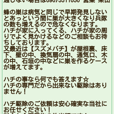
通じない場合は09073311636 営業 柴田
蜂の巣は病気と同じで早期発見しない
とあっという間に巣が大きくなり兵隊
の数も増えるので危なくなります。
ハチが家に入ってくる、ハチが家の周
りでよく見かけるなどのご相談もお待
ちしております。
又最近は【スズメバチ】が屋根裏、床
下、壁の中、換気扇の中、通気口、木
の中、石垣の中などに巣を作るケース
が増えてます。
ハチの事なら何でも答えます☆
ハチの専門だから出来ない駆除はあり
ません！
ハチ駆除のご依頼は安心確実な当社に
お任せください！