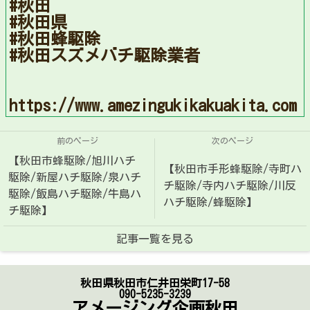
#秋田
#秋田県
#秋田蜂駆除
#秋田スズメバチ駆除業者
https://www.amezingukikakuakita.com
前のページ
次のページ
【秋田市蜂駆除/旭川ハチ
【秋田市手形蜂駆除/寺町ハ
駆除/新屋ハチ駆除/泉ハチ
チ駆除/寺内ハチ駆除/川反
駆除/飯島ハチ駆除/牛島ハ
ハチ駆除/蜂駆除】
チ駆除】
記事一覧を見る
秋田県秋田市仁井田栄町17-58
090-5235-3239
アメージング企画秋田