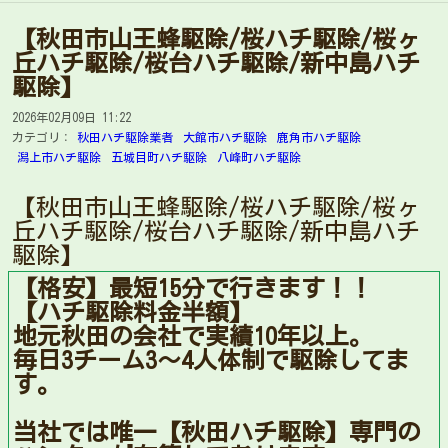
【秋田市山王蜂駆除/桜ハチ駆除/桜ヶ
丘ハチ駆除/桜台ハチ駆除/新中島ハチ
駆除】
2026年02月09日 11:22
カテゴリ：
秋田ハチ駆除業者
大館市ハチ駆除
鹿角市ハチ駆除
潟上市ハチ駆除
五城目町ハチ駆除
八峰町ハチ駆除
【秋田市山王蜂駆除/桜ハチ駆除/桜ヶ
丘ハチ駆除/桜台ハチ駆除/新中島ハチ
駆除】
【格安】最短15分で行きます！！
【ハチ駆除料金半額】
地元秋田の会社で実績10年以上。
毎日3チーム3〜4人体制で駆除してま
す。
当社では唯一【秋田ハチ駆除】専門の