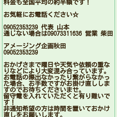
料金も全国平均の約半額です！
お気軽にお電話ください☆
09052353239 代表 山本
通じない場合は09073311636 営業 柴田
アメージング企画秋田
09052353239
おかげさまで曜日や天気や依頼の重な
りなどにより大変混み合っています。
お電話の際出なかったり繋がらなかっ
た場合、お手数ですがお掛け直ししま
すのでお待ちくださいませ。
留守電を入れていただくと有り難いで
す！
非通知希望の方は時間を置いておかけ
直しをお願いします。