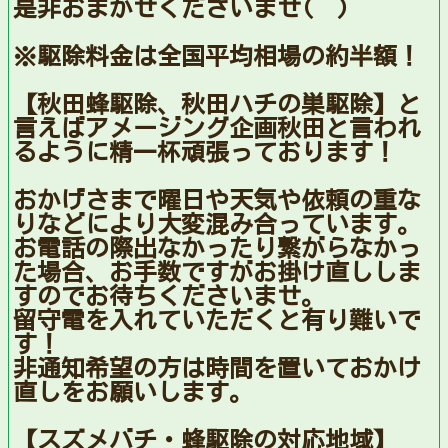
是非おまかせくださいませ(^^)
※駆除料金は全国平均相場の約半額！
【秋田蜂駆除、秋田ハチの巣駆除】と
言えばアメージング企画秋田と言われ
るように精一杯頑張っております！
おかげさまで曜日や天気や依頼の重な
りなどにより大変混み合っています。
お電話の際出なかったり繋がらなかっ
た場合、お手数ですがお掛け直ししま
すのでお待ちくださいませ。
留守電を入れていただくと有り難いで
す！
非通知希望の方は時間を置いておかけ
直しをお願いします。
【スズメバチ・蜂駆除の対応地域】