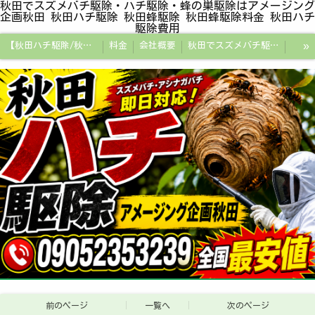
秋田でスズメバチ駆除・ハチ駆除・蜂の巣駆除はアメージング
企画秋田 秋田ハチ駆除 秋田蜂駆除 秋田蜂駆除料金 秋田ハチ
駆除費用
»
【秋田ハチ駆除/秋田蜂駆除/スズメバチの巣/ハチの巣専門プロ】
料金
会社概要
秋田でスズメバチ駆除・ハチ駆除・蜂の巣駆除はアメージング企画秋田
秋田県の蜂駆除料金・蜂の巣駆除の相場【全国平均と比較】
秋田探偵/秋田県浮気調査/秋田市万引きGメン
秋田便利屋アメージング企画秋田
前のページ
一覧へ
次のページ