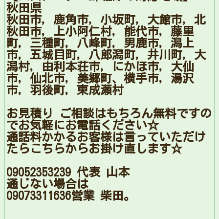
秋田県
秋田市，鹿角市，小坂町，大館市，北
秋田市，上小阿仁村，能代市，藤里
町，三種町，八峰町，男鹿市，潟上
市，五城目町，八郎潟町，井川町，大
潟村，由利本荘市，にかほ市，大仙
市，仙北市，美郷町、横手市，湯沢
市，羽後町，東成瀬村
お見積り ご相談はもちろん無料ですの
でお気軽にお電話ください☆
通話料かかるお客様は言っていただけ
たらこちらからお掛け直します☆
09052353239 代表 山本
通じない場合は
09073311636営業 柴田。