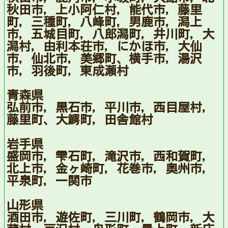
秋田市，上小阿仁村，能代市，藤里
町，三種町，八峰町，男鹿市，潟上
市，五城目町，八郎潟町，井川町，大
潟村，由利本荘市，にかほ市，大仙
市，仙北市，美郷町、横手市，湯沢
市，羽後町，東成瀬村
青森県
弘前市，黒石市，平川市，西目屋村，
藤里町、大鰐町，田舎館村
岩手県
盛岡市，雫石町，滝沢市，西和賀町，
北上市，金ヶ崎町，花巻市，奥州市，
平泉町，一関市
山形県
酒田市，遊佐町，三川町，鶴岡市，大