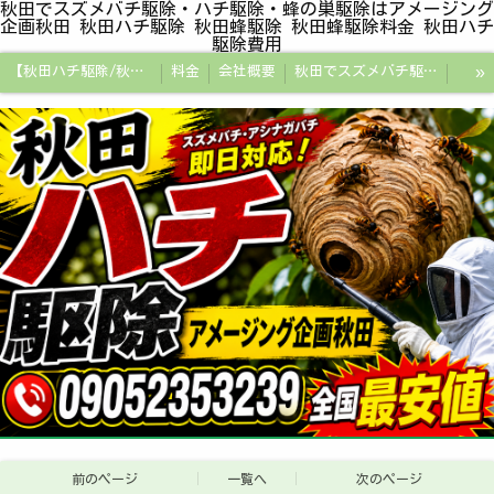
秋田でスズメバチ駆除・ハチ駆除・蜂の巣駆除はアメージング
企画秋田 秋田ハチ駆除 秋田蜂駆除 秋田蜂駆除料金 秋田ハチ
駆除費用
»
【秋田ハチ駆除/秋田蜂駆除/スズメバチの巣/ハチの巣専門プロ】
料金
会社概要
秋田でスズメバチ駆除・ハチ駆除・蜂の巣駆除はアメージング企画秋田
秋田県の蜂駆除料金・蜂の巣駆除の相場【全国平均と比較】
秋田探偵/秋田県浮気調査/秋田市万引きGメン
秋田便利屋アメージング企画秋田
前のページ
一覧へ
次のページ