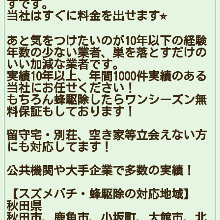
ずです。
当社はすぐに料金を出せます⭐︎
あと気をつけたいのが10年以下の経験
年数の少ない業者、巣を落とすだけの
いい加減な業者です。
実績10年以上、年間1000件実績のある
当社にお任せください！
もちろん蜂駆除したらワンシーズン無
料保証もしております！
留守宅・別荘、空き家等立会えない方
にも対応してます！
公共機関や大手企業で多数の実績！
【スズメバチ・蜂駆除の対応地域】
秋田県
秋田市，鹿角市，小坂町，大館市，北