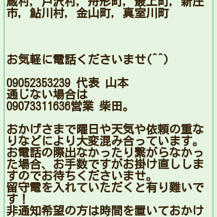
蔵村，戸沢村，舟形町，最上町，新庄
市，鮎川村，金山町，真室川町
お気軽に電話くださいませ(^^)
09052353239 代表 山本
通じない場合は
09073311636営業 柴田。
おかげさまで曜日や天気や依頼の重な
りなどにより大変混み合っています。
お電話の際出なかったり繋がらなかっ
た場合、お手数ですがお掛け直ししま
すのでお待ちくださいませ。
留守電を入れていただくと有り難いで
す！
非通知希望の方は時間を置いておかけ